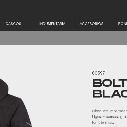
CASCOS
INDUMENTARIA
ACCESORIOS
BON
60597
BOLT
BLA
Chaqueta impermeable
Ligera y cómoda graci
forro térmico.