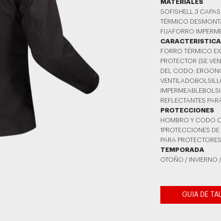
MATERIALES
SOFISHELL 3 CAPAS
TÉRMICO DESMONT
FIJAFORRO IMPERM
CARACTERISTIC
FORRO TÉRMICO EX
PROTECTOR (SE VE
DEL CODO: ERGONÓM
VENTILADOBOLSILL
IMPERMEABLEBOLS
REFLECTANTES PAR
PROTECCIONES
HOMBRO Y CODO CE 
1PROTECCIONES DE
PARA PROTECTORE
TEMPORADA
OTOÑO / INVIERNO 
GUIA DE TA