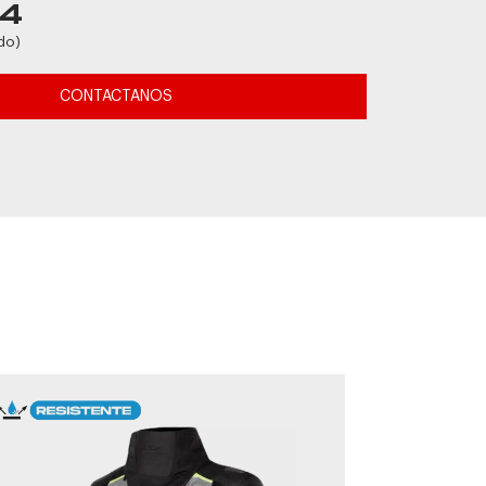
64
do)
CONTACTANOS