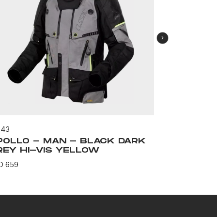
543
60572
POLLO - MAN - BLACK DARK
BOLTON 
REY HI-VIS YELLOW
USD 164
D 659