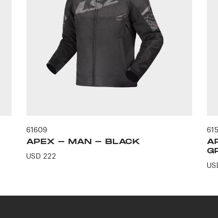
61609
61
APEX - MAN - BLACK
A
G
USD 222
US