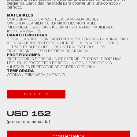
desgarros. Elasticidad mejorada para obtener un ajuste cómodo y
perfecto.
MATERIALES
CORDURA® DE 3 CAPAS 3 TELA LAMINADA DOBBY
OXFORDAISLAMIENTO: TÉRMICO DESMONTABLE
IMPERMEABILIZACIÓN: 21000MM H2OTRANSPIRABILIDAD:
16077G/M2/24HRS
CARACTERISTICAS
DENIM ELÁSTICO CON EXCELENTE RESISTENCIA A LA ABRASIÓN Y
AL DESGARROPROTECCIÓN DE RODILLA EASYFLEX: LIGERO,
ULTRAFLEXIBLE2 BOLSILLOS LATERALES2 BOLSILLOS
TRASEROSREFUERZO DE FIBRA DE ARAMIDA
PROTECCIONES
PROTECTORES DE RODILLA CE EXTRAÍBLES EN1621-1: 2012 NIVEL
1.BOLSILLO PROTECTOR DE RODILLA CON 2 POSICIONES
AJUSTABLES.PROTECTOR DE CADERA OPCIONAL.
TEMPORADA
OTOÑO / PRIMAVERA / VERANO
GUIA DE TALLES
USD 162
(precio recomendado)