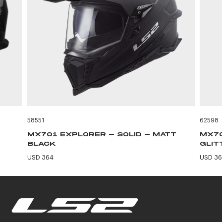
58551
62598
MX701 EXPLORER - SOLID - MATT
MX70
BLACK
GLIT
USD 364
USD 3