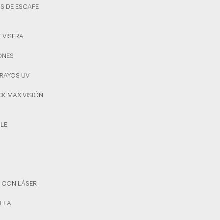
OS DE ESCAPE
E VISERA
YONES
 RAYOS UV
CK MAX VISIÓN
BLE
 CON LÁSER
ILLA