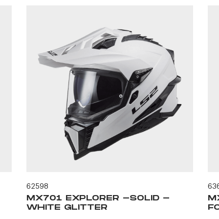
62598
63
MX701 EXPLORER -SOLID -
M
WHITE GLITTER
F