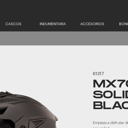
CASCOS
INDUMENTARIA
ACCESORIOS
BON
61317
MX70
SOLI
BLA
Empieza a disfrutar d