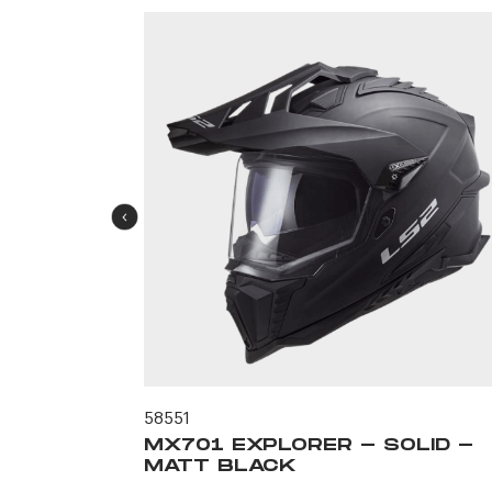
58551
L -
MX701 EXPLORER - SOLID -
MATT BLACK