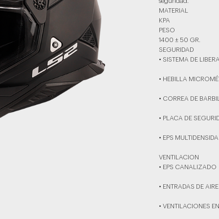
seguridad.
MATERIAL
KPA
PESO
1400 ± 50 GR.
SEGURIDAD
• SISTEMA DE LIBE
• HEBILLA MICROMÉ
• CORREA DE BARB
• PLACA DE SEGURI
• EPS MULTIDENSID
VENTILACION
• EPS CANALIZADO
• ENTRADAS DE AIR
• VENTILACIONES E