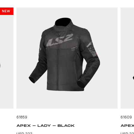
61859
61609
APEX - LADY - BLACK
APEX
USD 222
USD 2