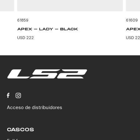
61859
61609
APEX - LADY - BLACK
APEX
USD 222
USD 2
Acceso de distribuidores
CASCOS