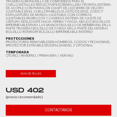
TRASERAALMOHADILLA DE COMODIDAD PARA EL
CUELLO.DETALLES REFLECTANTESCREMALLERA FRONTALSISTEMA
DE ACOPLE CON PANTALÓN CHART DE LS2CIERRE DE VELCRO
AJUSTABLE EN EL CUELLOPANELES ELÁSTICOS EN EL CODO Y
ESPALDAPUÑO DE MANGA AJUSTABLE CON CORREAS
AJUSTABLES EN BRAZOS Y CADERAS.SISTEMA DE AJUSTE DE
CINTURA DESLIZANTE HACIA ARRIBA Y HACIA ABAJO.2 BOLSILLOS
IMPERMEABLESPARA LAS MANOS1 BOLSILLO DE MEMBRANA EN LA
PARTE TRASERA1 BOLSILLO DE CARGA EN LA PARTE DELANTERA1
BOLSILLO INTERIOR1 BOLSILLO IMPERMEABLE INTERNO
PROTECCIONES
PROTECTORES REMOVIBLESEN HOMBROS, CODOS Y PECHONIVEL
1PROTECTOR EXTRAIBLE EN ESPALDANIVEL 2 OPCIONAL
TEMPORADA
OTOÑO / INVIERNO / PRIMAVERA / VERANO
GUIA DE TALLES
USD 402
(precio recomendado)
CONTACTANOS