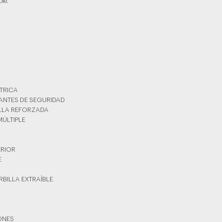
le.
TRICA
TANTES DE SEGURIDAD
ILLA REFORZADA
MÚLTIPLE
ERIOR
E
RBILLA EXTRAÍBLE
YONES