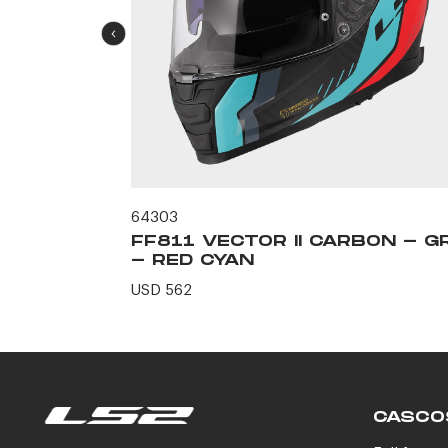
64303
MATIC -
FF811 VECTOR II CARBON - GR
- RED CYAN
USD 562
CASCO