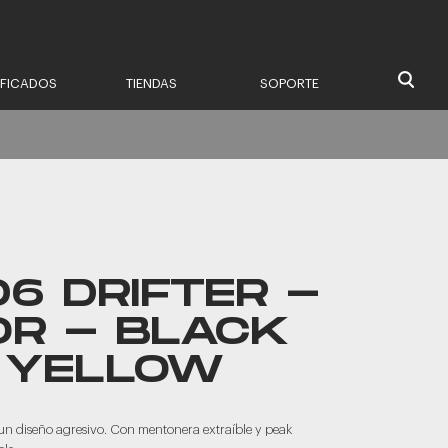
IFICADOS
TIENDAS
SOPORTE
6 DRIFTER -
OR - BLACK
 YELLOW
n un diseño agresivo. Con mentonera extraíble y peak