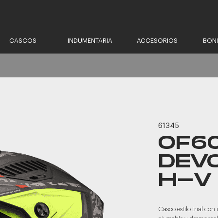
CASCOS
INDUMENTARIA
ACCESORIOS
BON
61345
OF60
DEV
H-V
Casco estilo trial co