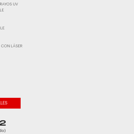
 RAYOS UV
LE
BLE
 CON LÁSER
LLES
2
do)