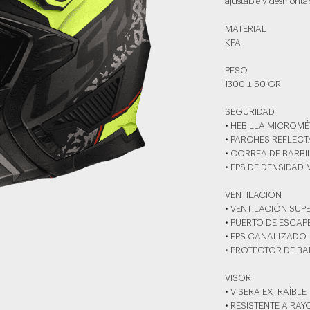
ajustable y desmontab
MATERIAL
KPA
PESO
1300 ± 50 GR.
SEGURIDAD
• HEBILLA MICROMÉ
• PARCHES REFLEC
• CORREA DE BARB
• EPS DE DENSIDAD 
VENTILACION
• VENTILACIÓN SUP
• PUERTO DE ESCAP
• EPS CANALIZADO
• PROTECTOR DE BA
VISOR
• VISERA EXTRAÍBLE
• RESISTENTE A RA