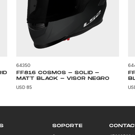
64350
64
ID
FF816 COSMOS - SOLID -
F
MATT BLACK - VISOR NEGRO
B
USD 85
US
S
SOPORTE
CONTAC