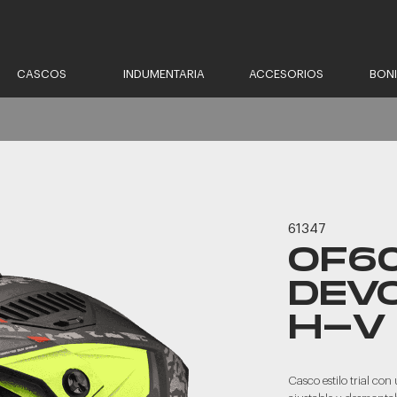
CASCOS
INDUMENTARIA
ACCESORIOS
BON
61347
OF60
DEV
H-V
Casco estilo trial co