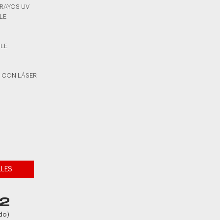
 RAYOS UV
LE
BLE
 CON LÁSER
LLES
2
do)