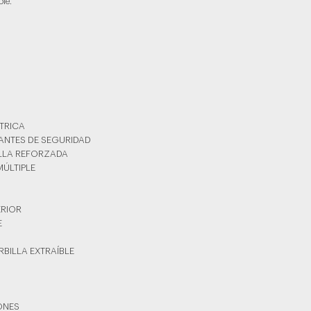
le.
TRICA
TANTES DE SEGURIDAD
ILLA REFORZADA
MÚLTIPLE
ERIOR
E
RBILLA EXTRAÍBLE
YONES