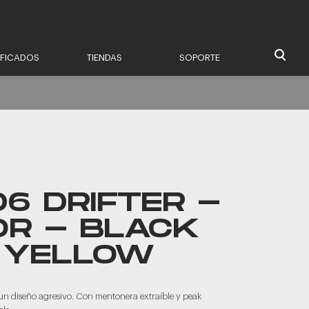
IFICADOS
TIENDAS
SOPORTE
6 DRIFTER -
OR - BLACK
 YELLOW
n un diseño agresivo. Con mentonera extraíble y peak