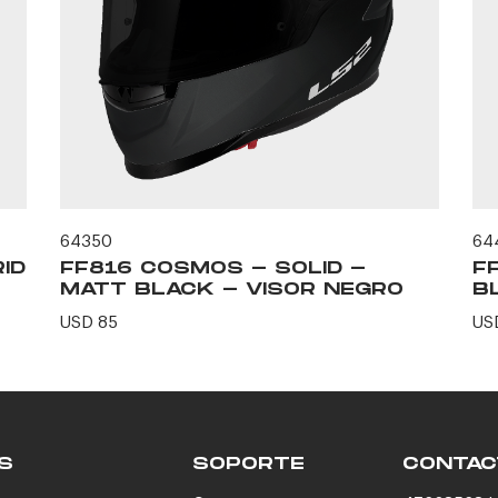
64350
64
ID
FF816 COSMOS - SOLID -
F
MATT BLACK - VISOR NEGRO
B
USD 85
US
S
SOPORTE
CONTAC