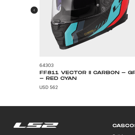
64303
MATIC -
FF811 VECTOR II CARBON - GR
- RED CYAN
USD 562
CASCO