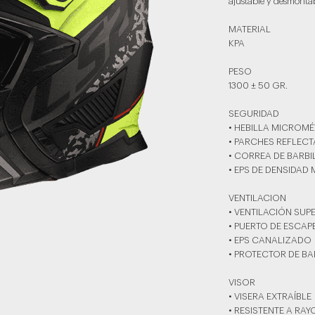
ajustable y desmontab
MATERIAL
KPA
PESO
1300 ± 50 GR.
SEGURIDAD
• HEBILLA MICROMÉ
• PARCHES REFLEC
• CORREA DE BARB
• EPS DE DENSIDAD 
VENTILACION
• VENTILACIÓN SUP
• PUERTO DE ESCAP
• EPS CANALIZADO
• PROTECTOR DE BA
VISOR
• VISERA EXTRAÍBLE
• RESISTENTE A RA