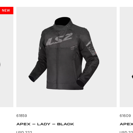
61859
61609
APEX - LADY - BLACK
APEX
USD 222
USD 2