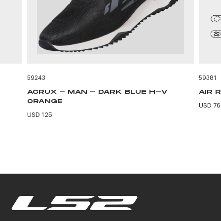
59243
59381
ACRUX - MAN - DARK BLUE H-V
AIR 
ORANGE
USD 76
USD 125