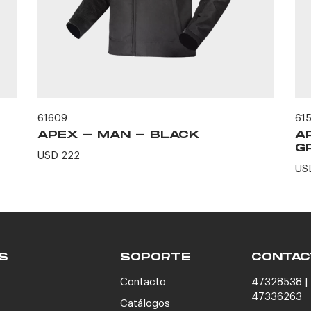
61609
61
APEX - MAN - BLACK
A
G
USD 222
US
S
SOPORTE
CONTAC
Contacto
47328538 | 
47336263
Catálogos