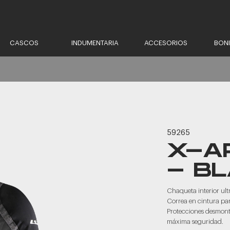
CASCOS
INDUMENTARIA
ACCESORIOS
BON
59265
X-A
- B
Chaqueta interior ult
Correa en cintura para
Protecciones desmont
máxima seguridad.