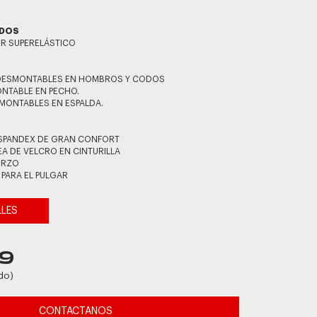
IDOS
TER SUPERELÁSTICO
 DESMONTABLES EN HOMBROS Y CODOS
NTABLE EN PECHO.
MONTABLES EN ESPALDA.
S
O SPANDEX DE GRAN CONFORT
A DE VELCRO EN CINTURILLA
ERZO
 PARA EL PULGAR
LLES
9
do)
CONTACTANOS