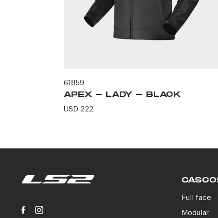
61859
CK
APEX - LADY - BLACK
USD 222
CASCO
Full face
Modular