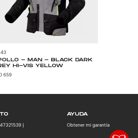
543
60597
POLLO - MAN - BLACK DARK
BOLTON 
REY HI-VIS YELLOW
USD 164
D 659
TO
AYUDA
47321539 |
Obtener mi garantía