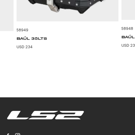
58948
58949
BAÚL
BAÚL 35LTS
USD 2
USD 234