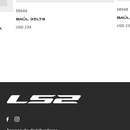
58948
58949
BAÚL
BAÚL 35LTS
USD 2
USD 234
A