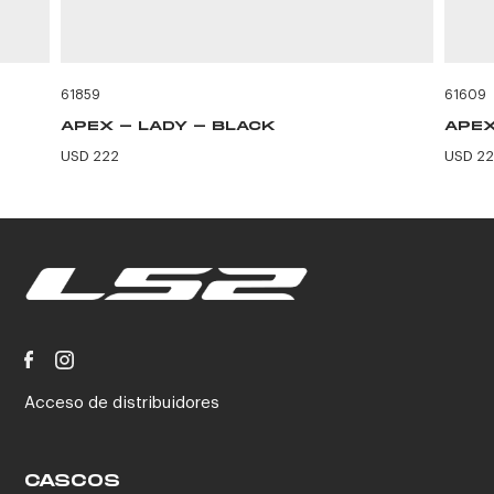
61859
61609
APEX - LADY - BLACK
APEX
USD 222
USD 2
Acceso de distribuidores
CASCOS