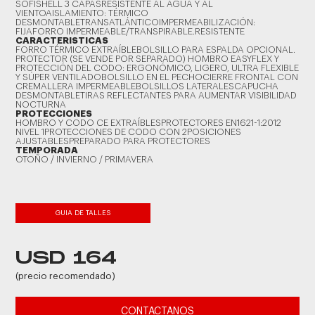
SOFISHELL 3 CAPASRESISTENTE AL AGUA Y AL
VIENTOAISLAMIENTO: TÉRMICO
DESMONTABLETRANSATLÁNTICOIMPERMEABILIZACIÓN:
FIJAFORRO IMPERMEABLE/TRANSPIRABLE.RESISTENTE
CARACTERISTICAS
FORRO TÉRMICO EXTRAÍBLEBOLSILLO PARA ESPALDA OPCIONAL.
PROTECTOR (SE VENDE POR SEPARADO) HOMBRO EASYFLEX Y
PROTECCIÓN DEL CODO: ERGONÓMICO, LIGERO, ULTRA FLEXIBLE
Y SÚPER VENTILADOBOLSILLO EN EL PECHOCIERRE FRONTAL CON
CREMALLERA IMPERMEABLEBOLSILLOS LATERALESCAPUCHA
DESMONTABLETIRAS REFLECTANTES PARA AUMENTAR VISIBILIDAD
NOCTURNA
PROTECCIONES
HOMBRO Y CODO CE EXTRAÍBLESPROTECTORES EN1621-1:2012
NIVEL 1PROTECCIONES DE CODO CON 2POSICIONES
AJUSTABLESPREPARADO PARA PROTECTORES
TEMPORADA
OTOÑO / INVIERNO / PRIMAVERA
GUIA DE TALLES
USD 164
(precio recomendado)
CONTACTANOS