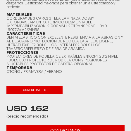
desgarros. Elasticidad mejorada para obtener un ajuste cómodo y
perfecto.
MATERIALES
CORDURA® DE 3 CAPAS 3 TELA LAMINADA DOBBY
OXFORDAISLAMIENTO: TÉRMICO DESMONTABLE
IMPERMEABILIZACIÓN: 21000MM H2OTRANSPIRABILIDAD:
16077G/M2/24HRS
CARACTERISTICAS
DENIM ELÁSTICO CON EXCELENTE RESISTENCIA A LA ABRASIÓN Y
AL DESGARROPROTECCIÓN DE RODILLA EASYFLEX: LIGERO,
ULTRAFLEXIBLE2 BOLSILLOS LATERALES2 BOLSILLOS
TRASEROSREFUERZO DE FIBRA DE ARAMIDA
PROTECCIONES
PROTECTORES DE RODILLA CE EXTRAÍBLES EN1621-1: 2012 NIVEL
1.BOLSILLO PROTECTOR DE RODILLA CON 2 POSICIONES
AJUSTABLES.PROTECTOR DE CADERA OPCIONAL.
TEMPORADA
OTOÑO / PRIMAVERA / VERANO
GUIA DE TALLES
USD 162
(precio recomendado)