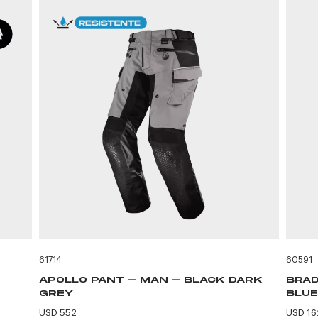
61714
60591
APOLLO PANT - MAN - BLACK DARK
BRAD
GREY
BLUE
USD 552
USD 16