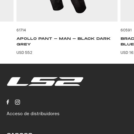
61714
60591
APOLLO PANT - MAN - BLACK DARK
BRAD
GREY
BLUE
USD 552
USD 16
Acceso de distribuidores