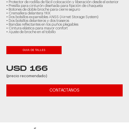
• Protector de rodilla de fácil colocación y liberación desde el exterior
• Presilla para cinturón diseñada para fijación de chaqueta
• Botones de doble broche para cierre seguro
• Cremallera delantera YKK
• Dos bolsillos expansibles ANSS (Airnet Storage System)
• Dos bolsillos delanteros y dos traseros
• Bandas reflectantes en los puños plegables
• Cintura elástica para mayor confort
• Ajuste de broche en el tobillo
GUIA DE TALLES
USD 166
(precio recomendado)
CONTACTANOS