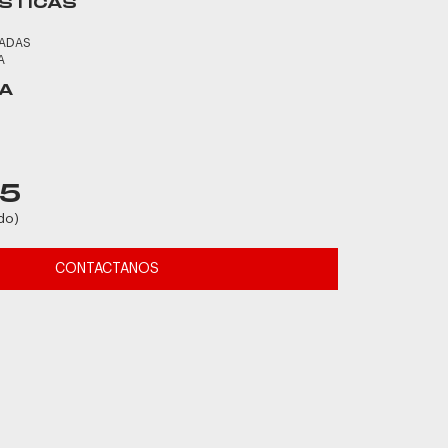
STICAS
ZADAS
A
A
45
do)
CONTACTANOS