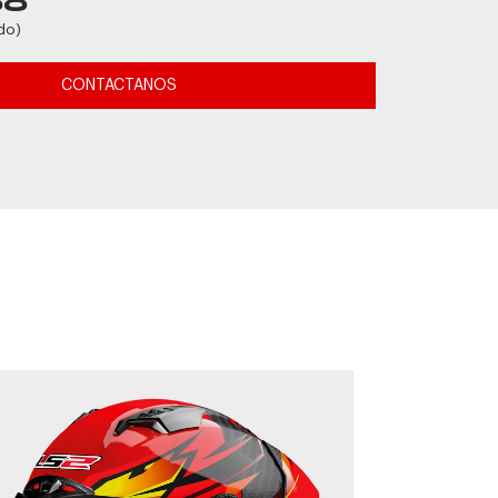
88
do)
CONTACTANOS