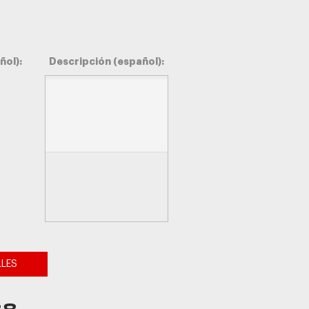
ñol):
Descripción (español):
LLES