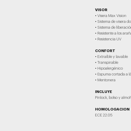
VISOR
• Visera Max Vision
• Sistema de visera d
• Sistema de liberaci
• Resistente a los ara
• Resistencia UV
CONFORT
• Extraíble y lavable
• Transpirable
• Hipoalergénico
• Espuma cortada a l
• Mentonera
INCLUYE
Pinlock, bolso y almo
HOMOLOGACION
ECE 22.05