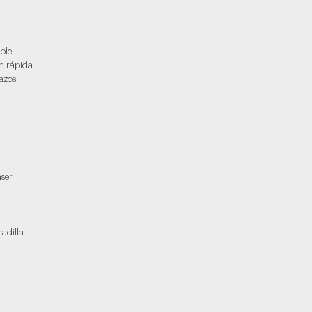
oble
ón rápida
ñazos
áser
hadilla