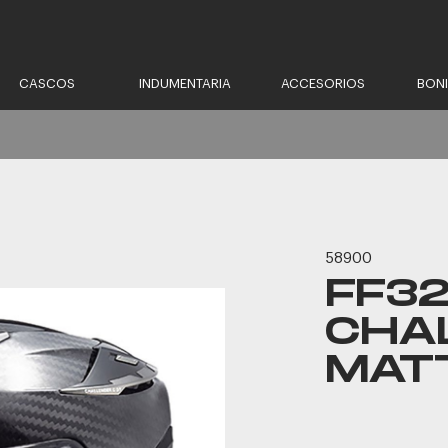
CASCOS
INDUMENTARIA
ACCESORIOS
BON
58900
FF3
CHA
MAT