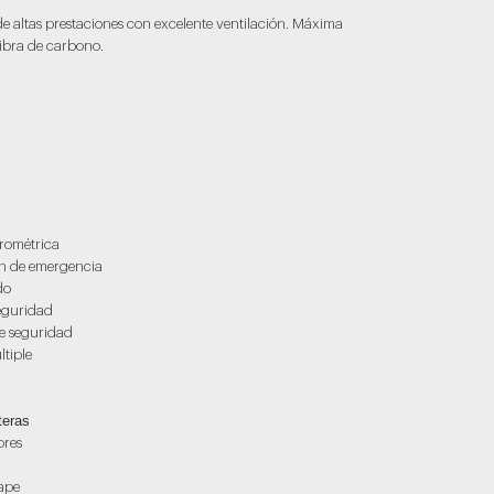
e altas prestaciones con excelente ventilación. Máxima
fibra de carbono.
crométrica
ón de emergencia
do
Seguridad
de seguridad
tiple
teras
ores
cape