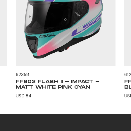
62358
61
FF802 FLASH II - IMPACT -
F
MATT WHITE PINK CYAN
B
USD 84
US