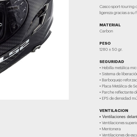
Casco sport-touring d
ligereza gracias a su 
MATERIAL
Carbon
PESO
1280 ± 50 gr.
SEGURIDAD
• Hebilla metálica mi
• Sistema de liberaci
• Barboquejo reforza
• Placa Metálica de 
• Parche reflectante 
• EPS de densidad múl
VENTILACION
• Ventilaciones delan
• Ventilaciones superi
• Mentonera
• Ventilaciones de es