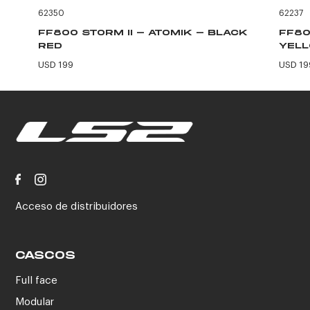
62350
62237
FF800 STORM II - ATOMIK - BLACK
FF80
RED
YEL
USD 199
USD 19
Acceso de distribuidores
CASCOS
Full face
Modular