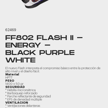
62469
FF802 FLASH II -
ENERGY -
BLACK PURPLE
WHITE
El nuevo Flash interpreta el compromiso básico entre la protección de
alto nivel y el diseño fácil.
Material
HPTT
PESO
1400 ± 50 gr
SEGURIDAD
* Hebilla micrométrica
* Barboquejo reforzado
* Parche reflectante de seguridad
* EPS de densidad múltiple
VENTILACION
* Ventilaciones delanteras