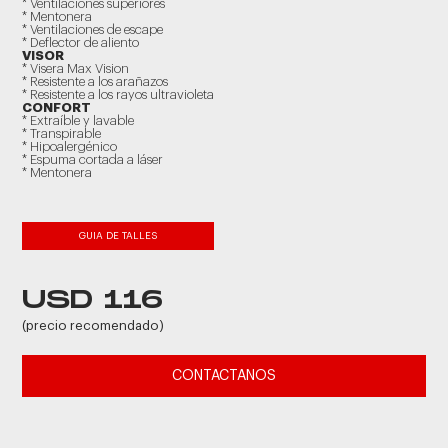
* Ventilaciones superiores
* Mentonera
* Ventilaciones de escape
* Deflector de aliento
VISOR
* Visera Max Vision
* Resistente a los arañazos
* Resistente a los rayos ultravioleta
CONFORT
* Extraíble y lavable
* Transpirable
* Hipoalergénico
* Espuma cortada a láser
* Mentonera
GUIA DE TALLES
USD 116
(precio recomendado)
CONTACTANOS