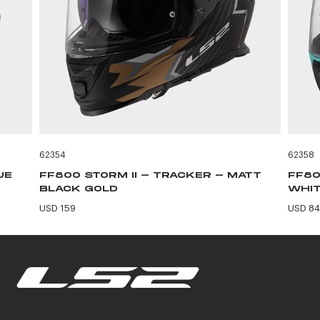
62354
62358
UE
FF800 STORM II - TRACKER - MATT
FF80
BLACK GOLD
WHIT
USD 159
USD 84