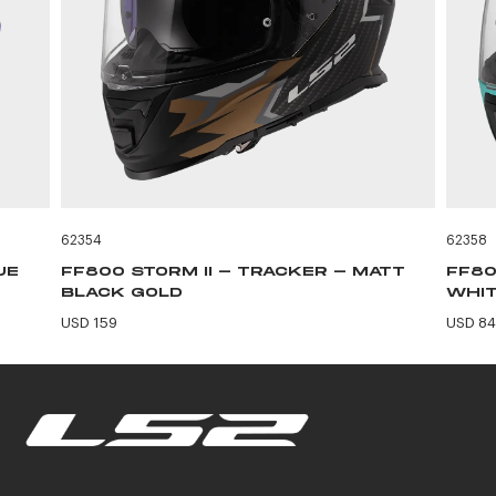
62354
62358
UE
FF800 STORM II - TRACKER - MATT
FF80
BLACK GOLD
WHIT
USD 159
USD 84