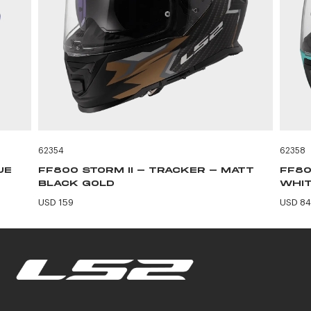
62354
62358
UE
FF800 STORM II - TRACKER - MATT
FF80
BLACK GOLD
WHIT
USD 159
USD 84