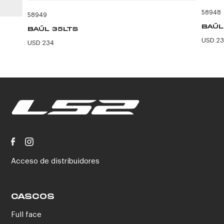
58948
58949
BAÚL
BAÚL 35LTS
USD 2
USD 234
Acceso de distribuidores
CASCOS
Full face