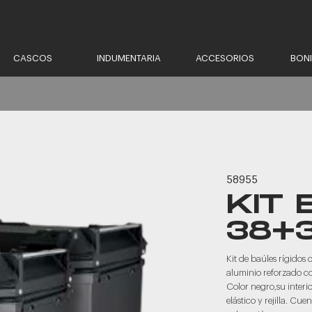
CASCOS
INDUMENTARIA
ACCESORIOS
BON
58955
KIT 
38+
Kit de baúles rígidos
aluminio reforzado c
Color negro,su interi
elástico y rejilla. Cu