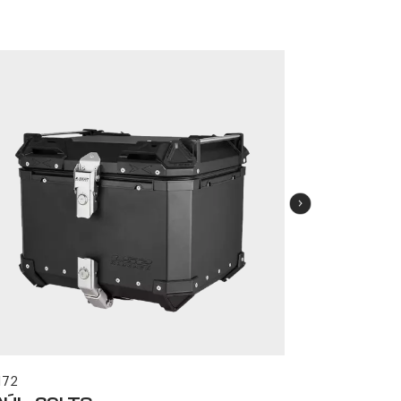
58950
BAÚL 45
172