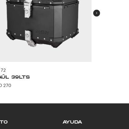
58950
BAÚL 45
172
USD 282
AÚL 39LTS
D 270
TO
AYUDA