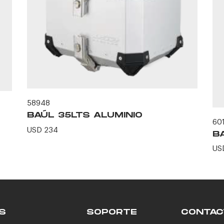
58948
BAÚL 35LTS ALUMINIO
60
USD 234
B
US
S
SOPORTE
CONTAC