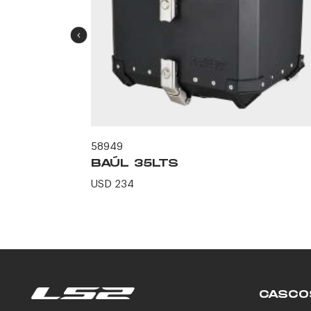
58949
BAÚL 35LTS
USD 234
65LTS
CASCO