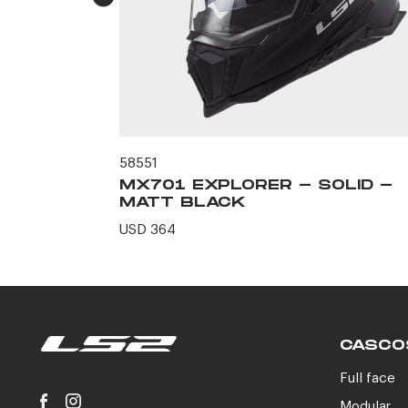
58551
L -
MX701 EXPLORER - SOLID -
MATT BLACK
USD 364
CASCO
Full face
Modular