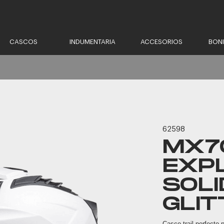
CASCOS
INDUMENTARIA
ACCESORIOS
BON
62598
MX7
EXP
SOLI
GLIT
Casco trail perfecto p