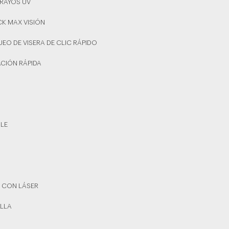
 RAYOS UV
CK MAX VISIÓN
UEO DE VISERA DE CLIC RÁPIDO
ACIÓN RÁPIDA
BLE
 CON LÁSER
ILLA