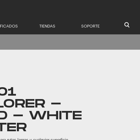
IFICADOS
TIENDAS
SOPORTE
01
LORER -
D - WHITE
TER
ara rutas largas y cualquier superficie.