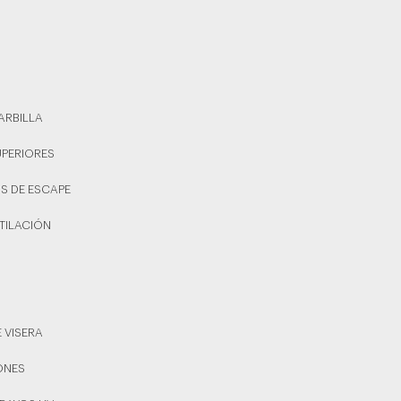
BARBILLA
UPERIORES
OS DE ESCAPE
NTILACIÓN
E VISERA
YONES