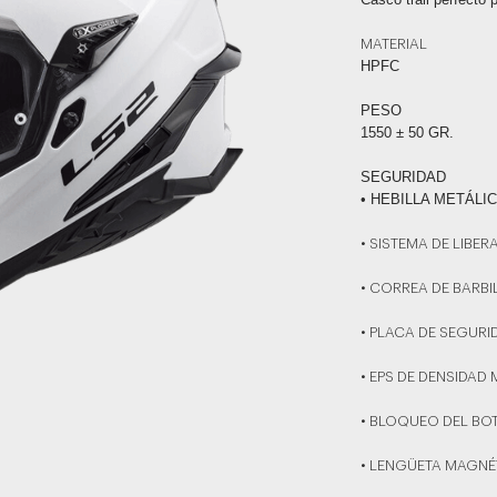
MATERIAL
HPFC
PESO
1550 ± 50 GR.
SEGURIDAD
• HEBILLA METÁLI
• SISTEMA DE LIBE
• CORREA DE BARB
• PLACA DE SEGURI
• EPS DE DENSIDAD 
• BLOQUEO DEL BOT
• LENGÜETA MAGNÉT