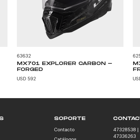
63632
62
MX701 EXPLORER CARBON -
M
FORGED
FR
USD 592
US
S
SOPORTE
CONTAC
Contacto
47328538 | 
47336263
Catálogos