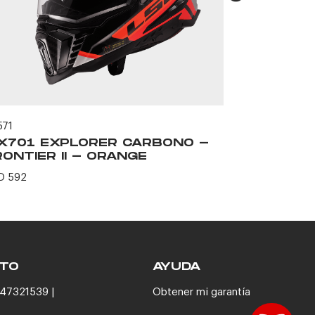
571
58370
X701 EXPLORER CARBONO -
MX701 E
ONTIER II - ORANGE
SOLID -
D 592
USD 566
TO
AYUDA
47321539 |
Obtener mi garantía