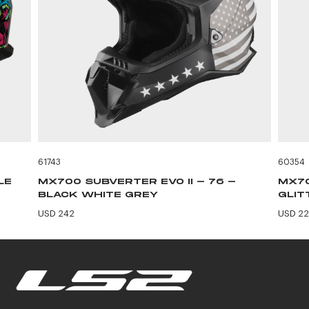
61743
60354
LE
MX700 SUBVERTER EVO II - 76 -
MX70
BLACK WHITE GREY
GLIT
USD 242
USD 2