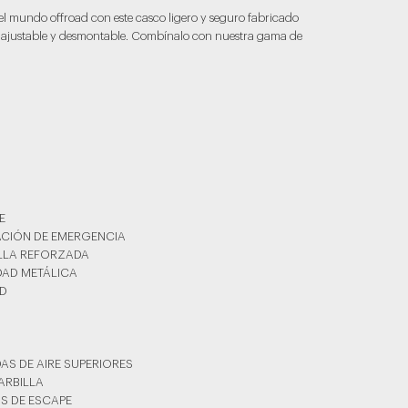
el mundo offroad con este casco ligero y seguro fabricado
k ajustable y desmontable. Combínalo con nuestra gama de
E
RACIÓN DE EMERGENCIA
ILLA REFORZADA
DAD METÁLICA
AD
DAS DE AIRE SUPERIORES
BARBILLA
OS DE ESCAPE