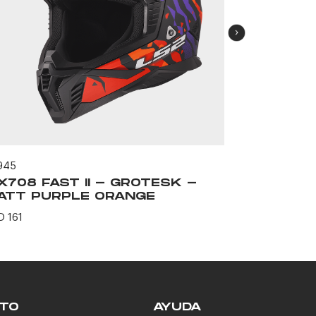
945
63336
X708 FAST II - GROTESK -
MX708 FA
ATT PURPLE ORANGE
MATT TO
D 161
USD 161
TO
AYUDA