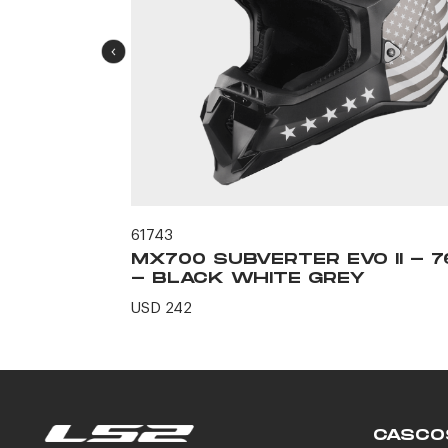
61743
LLA -
MX700 SUBVERTER EVO II - 7
- BLACK WHITE GREY
USD 242
CASCO