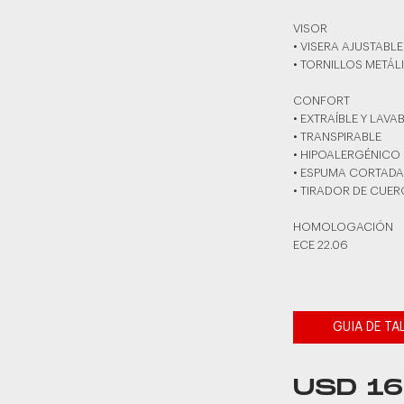
VISOR
• VISERA AJUSTABLE
• TORNILLOS METÁL
CONFORT
• EXTRAÍBLE Y LAVA
• TRANSPIRABLE
• HIPOALERGÉNICO
• ESPUMA CORTADA
• TIRADOR DE CUE
HOMOLOGACIÓN
ECE 22.06
GUIA DE TA
USD 16