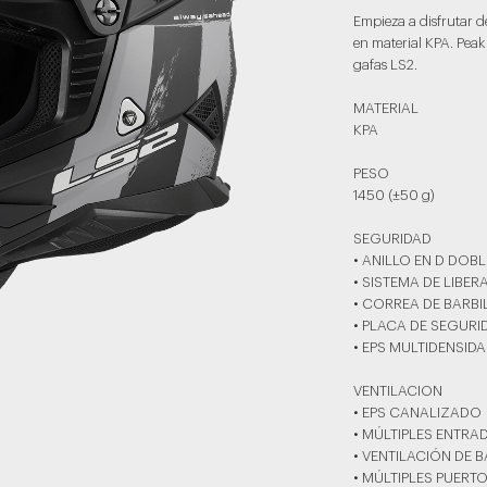
Empieza a disfrutar d
en material KPA. Pea
gafas LS2.
MATERIAL
KPA
PESO
1450 (±50 g)
SEGURIDAD
• ANILLO EN D DOBL
• SISTEMA DE LIBE
• CORREA DE BARB
• PLACA DE SEGURI
• EPS MULTIDENSID
VENTILACION
• EPS CANALIZADO
• MÚLTIPLES ENTRA
• VENTILACIÓN DE 
• MÚLTIPLES PUERT