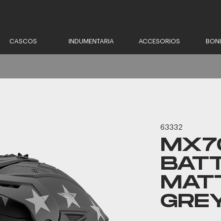
CASCOS
INDUMENTARIA
ACCESORIOS
BON
63332
MX70
BAT
MAT
GRE