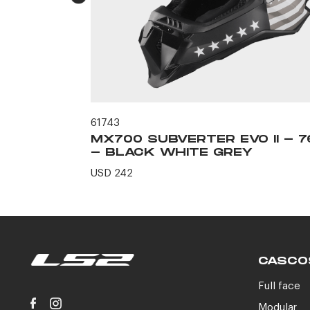
61743
LLA -
MX700 SUBVERTER EVO II - 7
- BLACK WHITE GREY
USD 242
CASCO
Full face
Modular