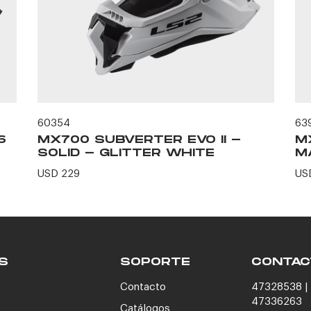
60354
63
6
MX700 SUBVERTER EVO II -
M
SOLID - GLITTER WHITE
M
USD 229
US
S
SOPORTE
CONTAC
Contacto
47328538 | 
47336263
Catálogos