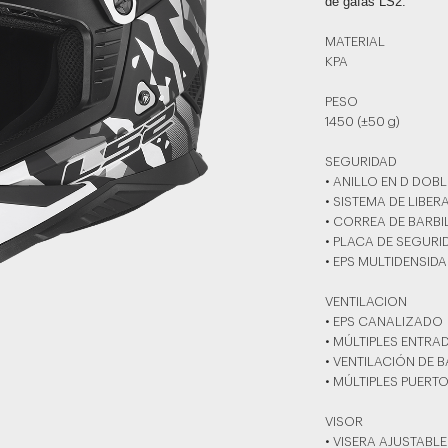
de gafas LS2.
MATERIAL
KPA
PESO
1450 (±50 g)
SEGURIDAD
• ANILLO EN D DOBL
• SISTEMA DE LIBE
• CORREA DE BARB
• PLACA DE SEGURI
• EPS MULTIDENSID
VENTILACION
• EPS CANALIZADO
• MÚLTIPLES ENTRA
• VENTILACIÓN DE 
• MÚLTIPLES PUERT
VISOR
• VISERA AJUSTABLE