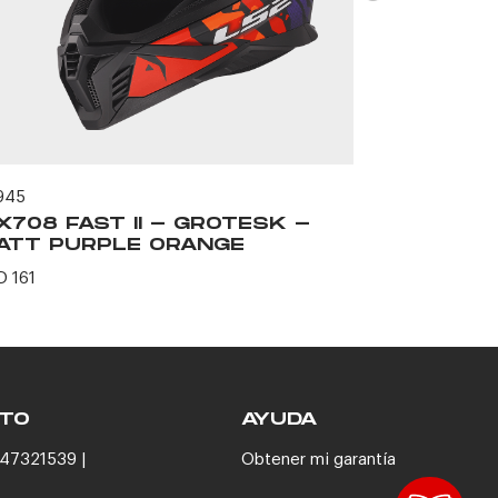
945
63332
X708 FAST II - GROTESK -
MX708 FA
ATT PURPLE ORANGE
- MATT 
D 161
USD 161
TO
AYUDA
47321539 |
Obtener mi garantía