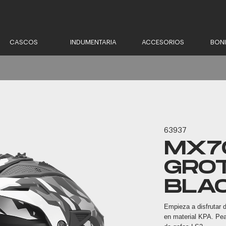
CASCOS
INDUMENTARIA
ACCESORIOS
BON
63937
MX70
GRO
BLA
Empieza a disfrutar 
en material KPA. Pe