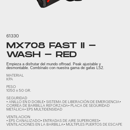
61330
MX708 FAST II -
WASH - RED
Empieza a disfrutar del mundo offroad. Peak ajustable y
desmontable. Combínalo con nuestra gama de gafas LS2.
MATERIAL
KPA
PESO
1050 ± 50 GR.
SEGURIDAD
• ANILLO EN D DOBLE• SISTEMA DE LIBERACIÓN DE EMERGENCIA•
CORREA DE BARBILLA REFORZADA• PLACA DE SEGURIDAD
METÁLICA• EPS MULTIDENSIDAD
VENTILACION
• EPS CANALIZADO• ENTRADAS DE AIRE SUPERIORES•
VENTILACIONES EN LA BARBILLA• MÚLTIPLES PUERTOS DE ESCAPE