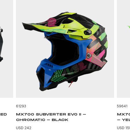
61293
59641
RED
MX700 SUBVERTER EVO II -
MX70
CHROMATIC - BLACK
- YE
USD 242
USD 15