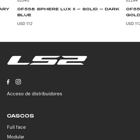
62540
62294
TARY
OF558 SPHERE LUX II - SOLID - DARK
OF55
BLUE
GOLD
USD 112
USD 11
Acceso de distribuidores
CASCOS
Full face
Modular