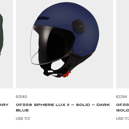
62540
62294
TARY
OF558 SPHERE LUX II - SOLID - DARK
OF55
BLUE
GOLD
USD 112
USD 11