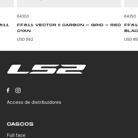
64303
64350
811
FF811 VECTOR II CARBON - GRID - RED
FF81
CYAN
BLAC
USD 562
USD 85
Acceso de distribuidores
CASCOS
Full face