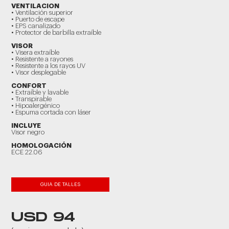
VENTILACION
• Ventilación superior
• Puerto de escape
• EPS canalizado
• Protector de barbilla extraíble
VISOR
• Visera extraíble
• Resistente a rayones
• Resistente a los rayos UV
• Visor desplegable
CONFORT
• Extraíble y lavable
• Transpirable
• Hipoalergénico
• Espuma cortada con láser
INCLUYE
Visor negro
HOMOLOGACIÓN
ECE 22.06
GUIA DE TALLES
USD 94