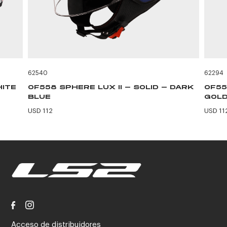
62540
62294
HITE
OF558 SPHERE LUX II - SOLID - DARK
OF55
BLUE
GOLD
USD 112
USD 11
Acceso de distribuidores