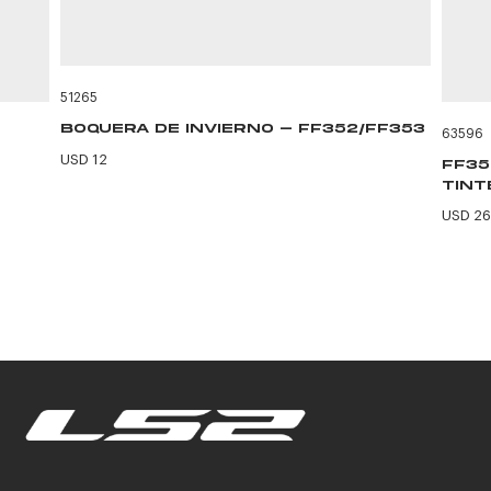
51265
BOQUERA DE INVIERNO - FF352/FF353
63596
USD 12
FF35
TINT
USD 26