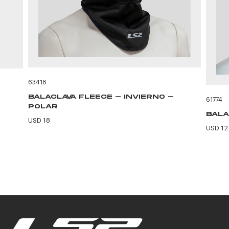
63416
BALACLAVA FLEECE - INVIERNO -
61774
POLAR
BALA
USD 18
USD 12