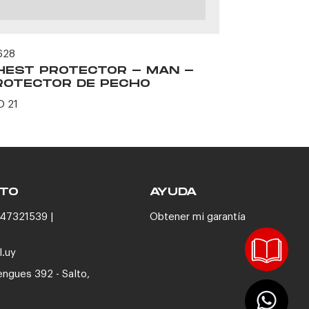
628
60165
HEST PROTECTOR - MAN -
FORTRES
ROTECTOR DE PECHO
RED
D 21
USD 88
TO
AYUDA
47321539 |
Obtener mi garantía
l.uy
engues 392 - Salto,