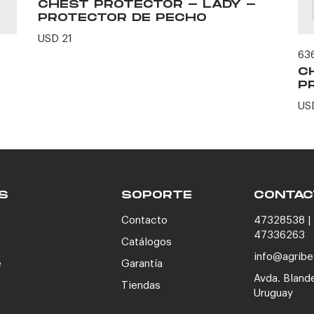
CHEST PROTECTOR - LADY -
PROTECTOR DE PECHO
USD 21
63
C
P
US
S
SOPORTE
CONTAC
Contacto
47328538 | 
47336263
Catálogos
info@agribe
e
Garantía
Avda. Bland
Tiendas
Uruguay