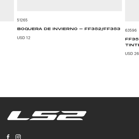
51265
BOQUERA DE INVIERNO - FF352/FF353
63596
USD 12
FF35
TINT
USD 26