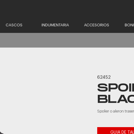
CASCOS
INDUMENTARIA
ACCESORIOS
BON
62452
SPOI
BLAC
Spolier o aleron tras
GUIA DE TA