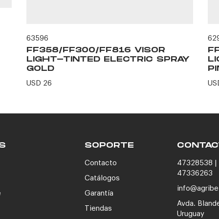
63596
62
FF358/FF300/FF816 VISOR
F
LIGHT-TINTED ELECTRIC SPRAY
L
GOLD
P
USD 26
US
S
SOPORTE
CONTAC
Contacto
47328538 | 
47336263
Catálogos
info@agribe
e
Garantía
Avda. Bland
Tiendas
Uruguay