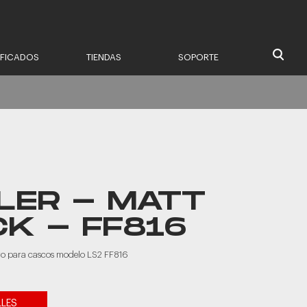
IFICADOS
TIENDAS
SOPORTE
LER - MATT
K - FF816
ero para cascos modelo LS2 FF816
LLES