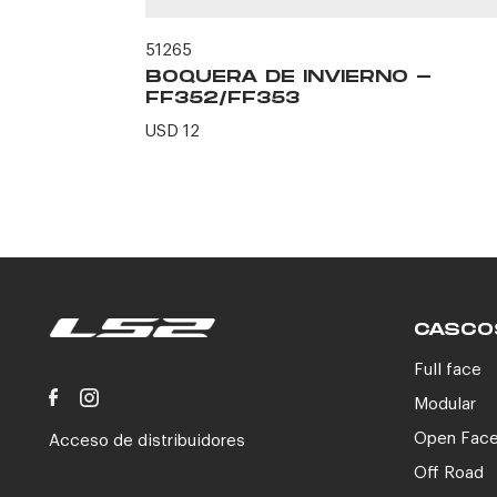
51265
BOQUERA DE INVIERNO -
FF352/FF353
ION -
USD 12
CASCO
Full face
Modular
Open Fac
Acceso de distribuidores
Off Road