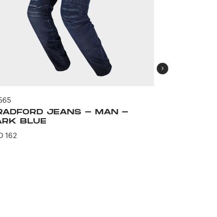
565
63229
RADFORD JEANS - MAN -
BRADFOR
ARK BLUE
BLACK
D 162
USD 162