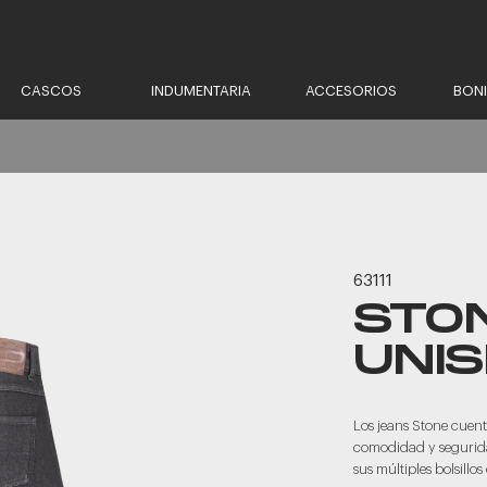
CASCOS
INDUMENTARIA
ACCESORIOS
BON
63111
STO
UNI
Los jeans Stone cuent
comodidad y seguridad
sus múltiples bolsill