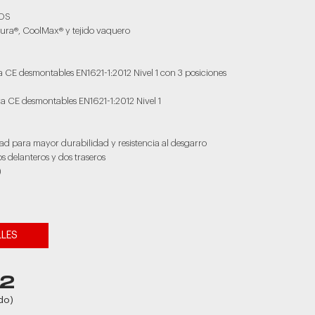
DOS
rdura®, CoolMax® y tejido vaquero
lla CE desmontables EN1621-1:2012 Nivel 1 con 3 posiciones
ra CE desmontables EN1621-1:2012 Nivel 1
ad para mayor durabilidad y resistencia al desgarro
s delanteros y dos traseros
)
LLES
62
do)