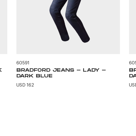
60591
60
K
BRADFORD JEANS - LADY -
B
DARK BLUE
D
USD 162
US