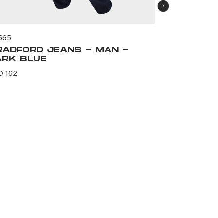
565
63229
RADFORD JEANS - MAN -
BRADFOR
ARK BLUE
BLACK
D 162
USD 162