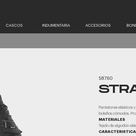
CASCOS
INDUMENTARIA
ACCESORIOS
BON
58760
STR
Pantalones elásticos 
bolsillos cómodos. Pro
MATERIALES
Tejido de algodón elás
CARACTERISTIC