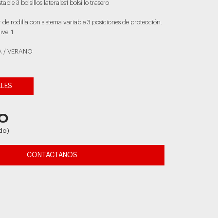
ble 3 bolsillos laterales1 bolsillo trasero
r de rodilla con sistema variable 3 posiciones de protección.
ivel 1
A / VERANO
LLES
0
do)
CONTACTANOS