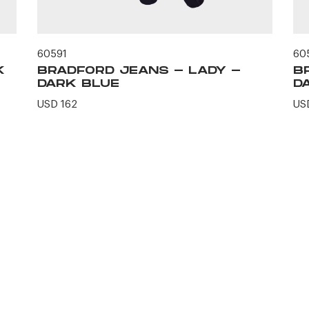
60591
60
K
BRADFORD JEANS - LADY -
B
DARK BLUE
D
USD 162
US