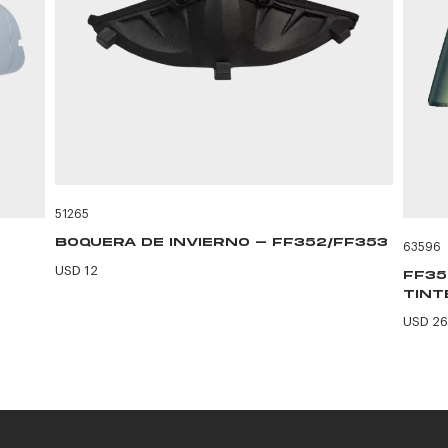
51265
BOQUERA DE INVIERNO - FF352/FF353
63596
USD 12
FF35
TINT
USD 26