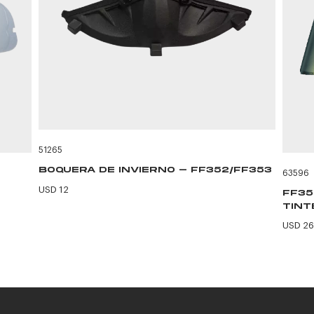
51265
BOQUERA DE INVIERNO - FF352/FF353
63596
USD 12
FF35
TINT
USD 26