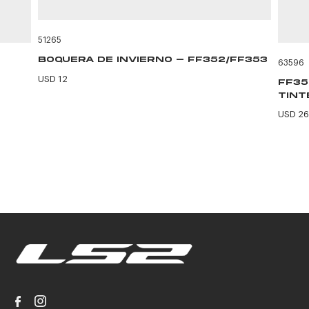
51265
BOQUERA DE INVIERNO - FF352/FF353
63596
USD 12
FF35
TINT
USD 26