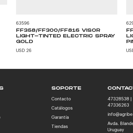
63596
62
FF358/FF300/FF816 VISOR
F
LIGHT-TINTED ELECTRIC SPRAY
L
GOLD
P
USD 26
US
S
SOPORTE
CONTAC
Contacto
47328538 | 
47336263
Catálogos
info@agribe
e
Garantía
Avda. Bland
Tiendas
Uruguay