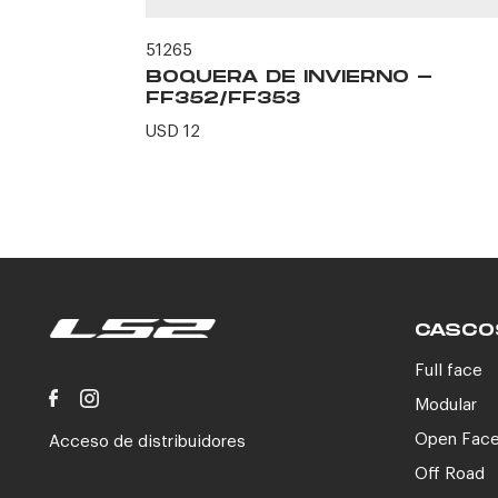
51265
BOQUERA DE INVIERNO -
FF352/FF353
ION -
USD 12
CASCO
Full face
Modular
Open Fac
Acceso de distribuidores
Off Road