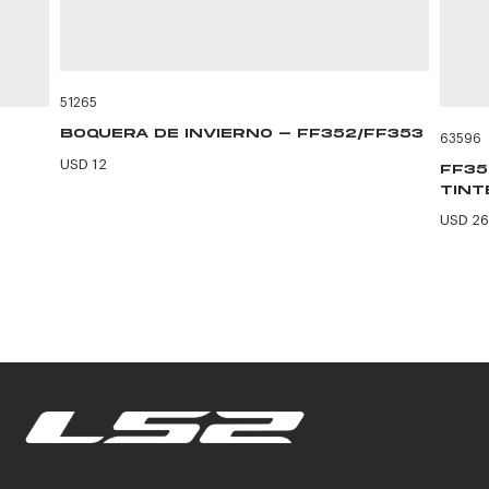
51265
BOQUERA DE INVIERNO - FF352/FF353
63596
USD 12
FF35
TINT
USD 26