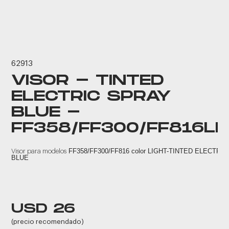
62913
VISOR - TINTED
ELECTRIC SPRAY
BLUE -
FF358/FF300/FF816LI
FF358/FF300/FF816 color LIGHT-TINTED ELECTRI
Visor para modelos
BLUE
USD 26
(precio recomendado)