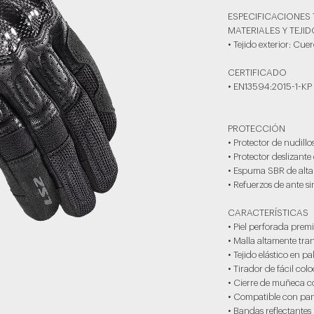
ESPECIFICACIONES
MATERIALES Y TEJI
• Tejido exterior: Cue
CERTIFICADO
• EN13594:2015-1-KP
PROTECCIÓN
• Protector de nudill
• Protector deslizant
• Espuma SBR de alta 
• Refuerzos de ante s
CARACTERÍSTICAS
• Piel perforada prem
• Malla altamente tra
• Tejido elástico en p
• Tirador de fácil col
• Cierre de muñeca c
• Compatible con pant
• Bandas reflectantes