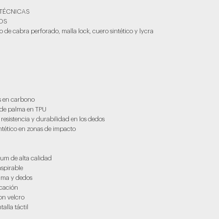
 TÉCNICAS
DOS
ro de cabra perforado, malla lock, cuero sintético y lycra
os en carbono
e de palma en TPU
resistencia y durabilidad en los dedos
intético en zonas de impacto
ium de alta calidad
nspirable
alma y dedos
ocación
on velcro
alla táctil