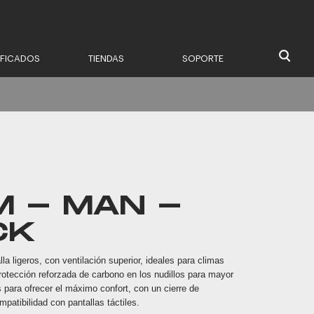
IFICADOS
TIENDAS
SOPORTE
M - MAN -
CK
la ligeros, con ventilación superior, ideales para climas
rotección reforzada de carbono en los nudillos para mayor
 para ofrecer el máximo confort, con un cierre de
patibilidad con pantallas táctiles.