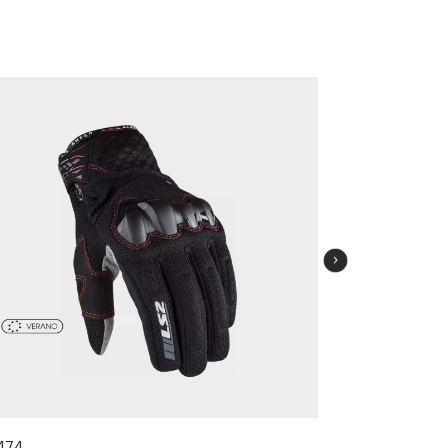
474
57451