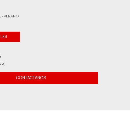
 - VERANO
LLES
6
do)
CONTACTANOS