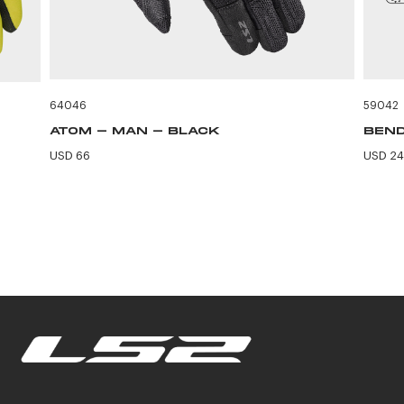
64046
59042
ATOM - MAN - BLACK
BEND
USD 66
USD 24